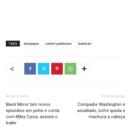
TAGS
destaque
robert pattinson
batiman
Artigo anterior
Próximo artigo
Black Mirror tem novos
Compadre Washington é
episódios em junho e conta
assaltado, sofre queda e
com Miley Cyrus; assista o
machuca a cabeça
trailer