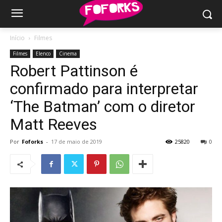
Início
Filmes
Filmes
Elenco
Cinema
Robert Pattinson é
confirmado para interpretar
‘The Batman’ com o diretor
Matt Reeves
Por
Foforks
-
17 de maio de 2019
25820
0