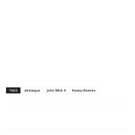
TAGS
destaque
John WIck 4
Keanu Reeves