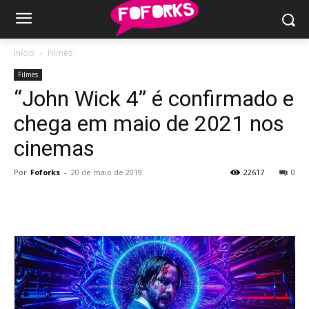
Início
Filmes
Filmes
“John Wick 4” é confirmado e
chega em maio de 2021 nos
cinemas
Por
Foforks
-
20 de maio de 2019
22617
0