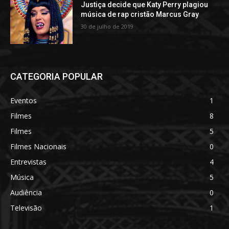
Justiça decide que Katy Perry plagiou
música de rap cristão Marcus Gray
30 de julho de 2019
CATEGORIA POPULAR
Eventos
1
Filmes
8
Filmes
5
Filmes Nacionais
0
Entrevistas
4
Música
5
Audiência
0
Televisão
1