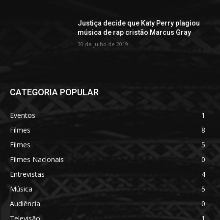
Justiça decide que Katy Perry plagiou
música de rap cristão Marcus Gray
30 de julho de 2019
CATEGORIA POPULAR
Eventos
1
Filmes
8
Filmes
5
Filmes Nacionais
0
Entrevistas
4
Música
5
Audiência
0
Televisão
1