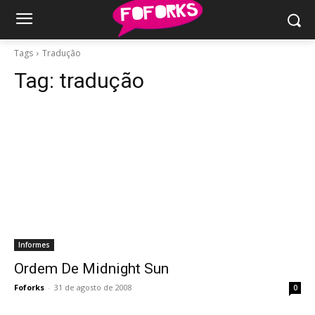
Tags
Tradução
Tag:
tradução
Informes
Ordem De Midnight Sun
Foforks
-
31 de agosto de 2008
0