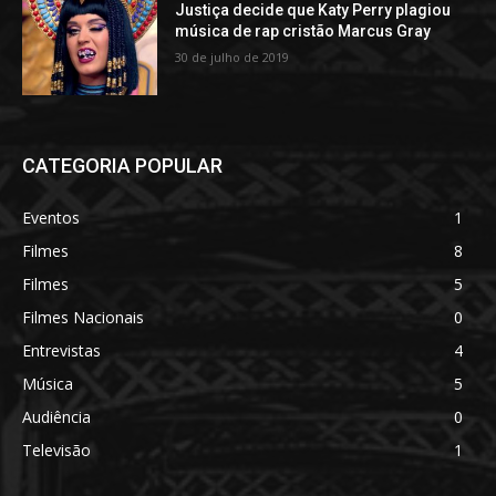
Justiça decide que Katy Perry plagiou
música de rap cristão Marcus Gray
30 de julho de 2019
CATEGORIA POPULAR
Eventos
1
Filmes
8
Filmes
5
Filmes Nacionais
0
Entrevistas
4
Música
5
Audiência
0
Televisão
1